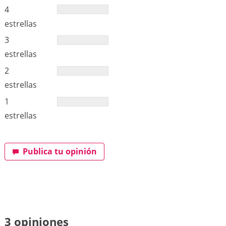
4
estrellas
3
estrellas
2
estrellas
1
estrellas
Publica tu opinión
3 opiniones