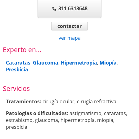
311 6313648
contactar
ver mapa
Experto en...
Cataratas
,
Glaucoma
,
Hipermetropía
,
Miopía
,
Presbicia
Servicios
Tratamientos:
cirugía ocular
,
cirugía refractiva
Patologí­as o dificultades:
astigmatismo
,
cataratas
,
estrabismo
,
glaucoma
,
hipermetropía
,
miopía
,
presbicia