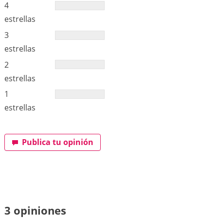
4
estrellas
3
estrellas
2
estrellas
1
estrellas
Publica tu opinión
3 opiniones