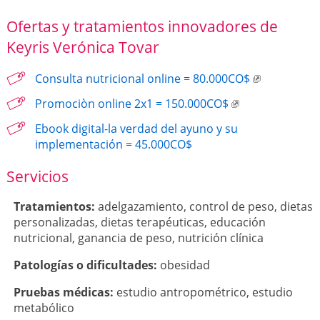
Ofertas y tratamientos innovadores de
Keyris Verónica Tovar
Consulta nutricional online = 80.000CO$
Promociòn online 2x1 = 150.000CO$
Ebook digital-la verdad del ayuno y su
implementación = 45.000CO$
Servicios
Tratamientos:
adelgazamiento
,
control de peso
,
dietas
personalizadas
,
dietas terapéuticas
,
educación
nutricional
,
ganancia de peso
,
nutrición clínica
Patologí­as o dificultades:
obesidad
Pruebas médicas:
estudio antropométrico
,
estudio
metabólico