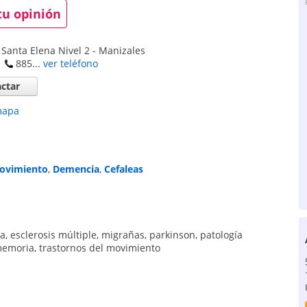
tu opinión
 Santa Elena Nivel 2
-
Manizales
885...
ver teléfono
ctar
mapa
movimiento
,
Demencia
,
Cefaleas
ia
,
esclerosis múltiple
,
migrañas
,
parkinson
,
patología
memoria
,
trastornos del movimiento