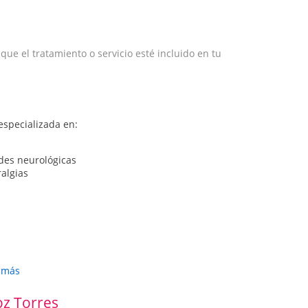
e el tratamiento o servicio esté incluido en tu
especializada en:
des neurológicas
algias
r más
oz Torres