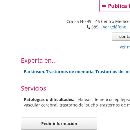
Publica 
Cra 25 No 49 - 46 Centro Medico
885...
ver teléfono
conta
ver 
Experta en...
Parkinson
,
Trastornos de memoria
,
Trastornos del 
Servicios
Patologí­as o dificultades:
cefaleas
,
demencia
,
epileps
vascular cerebral
,
trastorno del sueño
,
trastornos de 
Pedir información