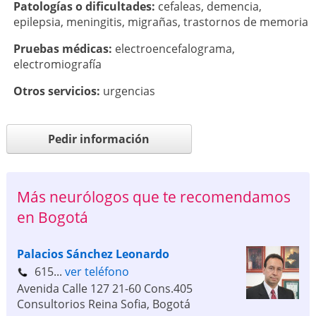
Patologí­as o dificultades:
cefaleas
,
demencia
,
epilepsia
,
meningitis
,
migrañas
,
trastornos de memoria
Pruebas médicas:
electroencefalograma
,
electromiografía
Otros servicios:
urgencias
Pedir información
Más neurólogos que te recomendamos
en Bogotá
Palacios Sánchez Leonardo
615...
ver teléfono
Avenida Calle 127 21-60 Cons.405
Consultorios Reina Sofia
,
Bogotá