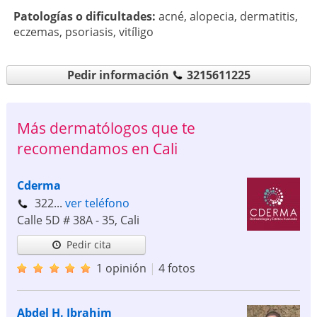
Patologí­as o dificultades:
acné
,
alopecia
,
dermatitis
,
eczemas
,
psoriasis
,
vitíligo
Pedir información
3215611225
Más dermatólogos que te
recomendamos en Cali
Cderma
322...
ver teléfono
Calle 5D # 38A - 35
,
Cali
Pedir cita
1 opinión
|
4 fotos
Abdel H. Ibrahim