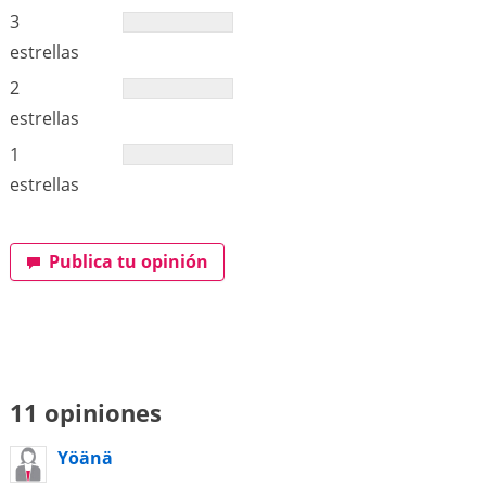
3
estrellas
2
estrellas
1
estrellas
Publica tu opinión
11 opiniones
Yöänä