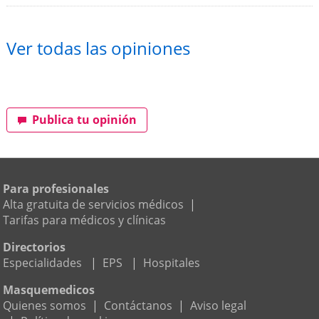
Ver todas las opiniones
Publica tu opinión
Para profesionales
Alta gratuita de servicios médicos
|
Tarifas para médicos y clínicas
Directorios
Especialidades
|
EPS
|
Hospitales
Masquemedicos
Quienes somos
|
Contáctanos
|
Aviso legal