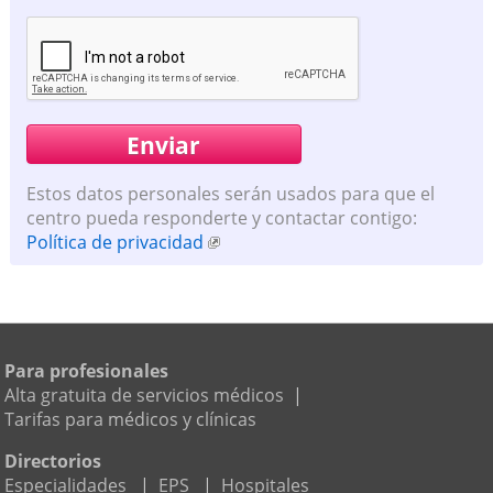
Estos datos personales serán usados para que el
centro pueda responderte y contactar contigo:
Política de privacidad
Para profesionales
Alta gratuita de servicios médicos
|
Tarifas para médicos y clínicas
Directorios
Especialidades
|
EPS
|
Hospitales