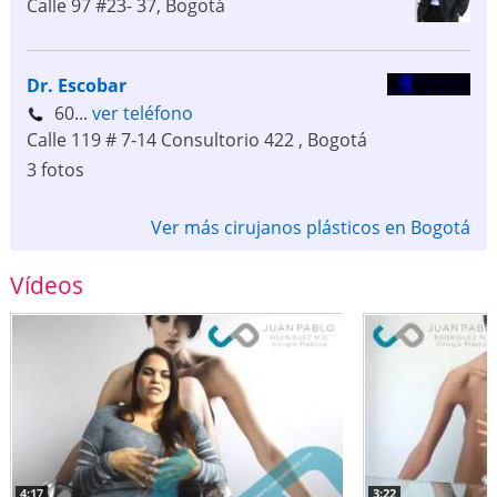
Calle 97 #23- 37
,
Bogotá
Dr. Escobar
60...
ver teléfono
Calle 119 # 7-14 Consultorio 422
,
Bogotá
3 fotos
Ver más cirujanos plásticos en Bogotá
Vídeos
4:17
3:22