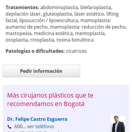
Tratamientos:
abdominoplastia
,
blefaroplastia
,
depilación láser
,
gluteoplastia
,
láser estético
,
lifting
facial
,
liposucción / lipoescultura
,
mamoplastia:
aumento de pecho
,
mamoplastia: reducción de pecho
,
mastopexia
,
medicina estética
,
mentoplastia
,
otoplastia
,
rinoplastia
,
toxina botulínica
Patologí­as o dificultades:
cicatrices
Pedir información
Más cirujanos plásticos que te
recomendamos en Bogotá
Dr. Felipe Castro Esguerra
600...
ver teléfono