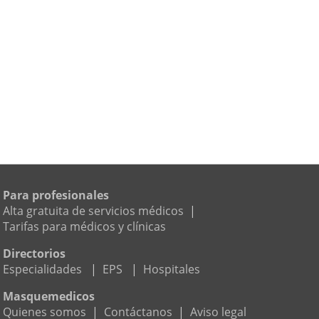
Para profesionales
Alta gratuita de servicios médicos
|
Tarifas para médicos y clínicas
Directorios
Especialidades
|
EPS
|
Hospitales
Masquemedicos
Quienes somos
|
Contáctanos
|
Aviso legal