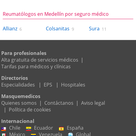
Reumatólogos en Medellín por seguro médico
Allianz
Colsanitas
Sura
6
9
11
Para profesionales
Alta gratuita de servicios médicos
|
Tarifas para médicos y clínicas
Directorios
Especialidades
|
EPS
|
Hospitales
Masquemedicos
Quienes somos
|
Contáctanos
|
Aviso legal
|
Política de cookies
Internacional
Chile
Ecuador
España
México
Venezuela
Global