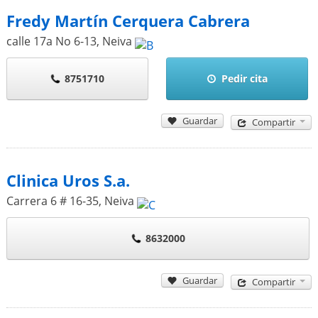
Fredy Martín Cerquera Cabrera
calle 17a No 6-13
,
Neiva
8751710
Pedir cita
Guardar
Compartir
Clinica Uros S.a.
Carrera 6 # 16-35
,
Neiva
8632000
Guardar
Compartir