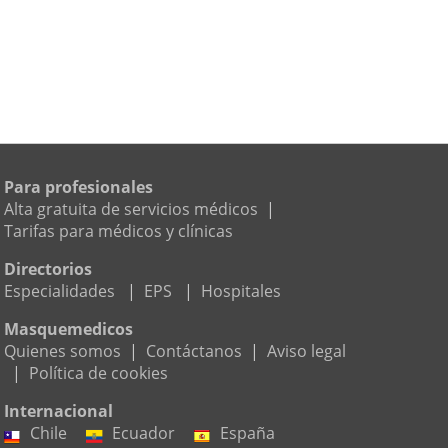
Para profesionales
Alta gratuita de servicios médicos
|
Tarifas para médicos y clínicas
Directorios
Especialidades
|
EPS
|
Hospitales
Masquemedicos
Quienes somos
|
Contáctanos
|
Aviso legal
|
Política de cookies
Internacional
Chile
Ecuador
España