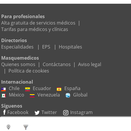
Para profesionales
Alta gratuita de servicios médicos
|
Tarifas para médicos y clínicas
Directorios
Especialidades
|
EPS
|
Hospitales
Masquemedicos
Quienes somos
|
Contáctanos
|
Aviso legal
|
Política de cookies
Internacional
Chile
Ecuador
España
México
Venezuela
Global
Síguenos
Facebook
Twitter
Instagram
Suscríbete a nuestro boletín