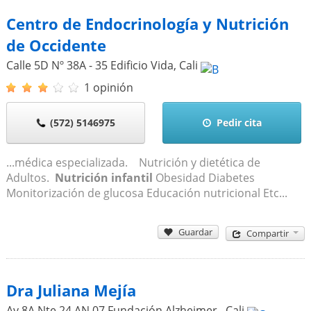
Centro de Endocrinología y Nutrición
de Occidente
Calle 5D Nº 38A - 35 Edificio Vida
,
Cali
1 opinión
(572) 5146975
Pedir cita
...médica especializada. Nutrición y dietética de
Adultos.
Nutrición infantil
Obesidad Diabetes
Monitorización de glucosa Educación nutricional Etc...
Guardar
Compartir
Dra Juliana Mejía
Av 8A Nte 24 AN 07 Fundación Alzheimer
,
Cali