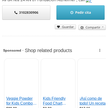
3102830906
Pedir cita
Guardar
Compartir