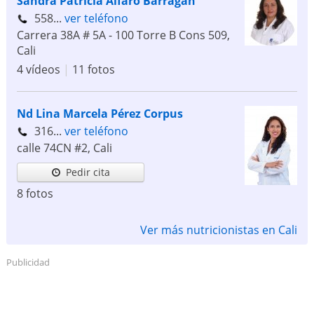
Sandra Patricia Alfaro Barragán
558...
ver teléfono
Carrera 38A # 5A - 100 Torre B Cons 509
,
Cali
4 vídeos
|
11 fotos
Nd Lina Marcela Pérez Corpus
316...
ver teléfono
calle 74CN #2
,
Cali
Pedir cita
8 fotos
Ver más nutricionistas en Cali
Publicidad