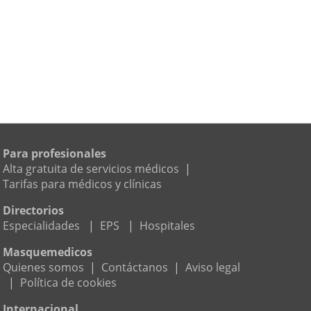
Para profesionales
Alta gratuita de servicios médicos
|
Tarifas para médicos y clínicas
Directorios
Especialidades
|
EPS
|
Hospitales
Masquemedicos
Quienes somos
|
Contáctanos
|
Aviso legal
|
Política de cookies
Internacional