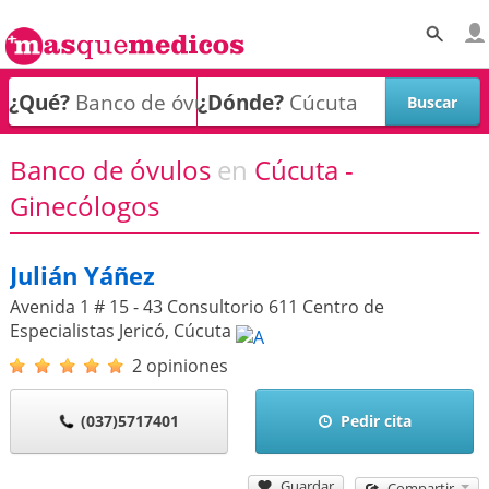
¿Qué?
¿Dónde?
Banco de óvulos
en
Cúcuta -
Ginecólogos
Julián Yáñez
Avenida 1 # 15 - 43 Consultorio 611 Centro de
Especialistas Jericó
,
Cúcuta
2 opiniones
(037)5717401
Pedir cita
Guardar
Compartir