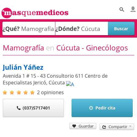
¿Qué?
¿Dónde?
Mamografía
en
Cúcuta - Ginecólogos
Julián Yáñez
Avenida 1 # 15 - 43 Consultorio 611 Centro de
Especialistas Jericó
,
Cúcuta
2 opiniones
(037)5717401
Pedir cita
Guardar
Compartir