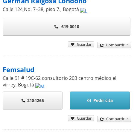
Germán Raigosa Londoño
Calle 124 No. 7–38, piso 7.
,
Bogotá
619 0010
Guardar
Compartir
Femsalud
Calle 91 # 19C-62 consultorio 203 centro médico el
virrey
,
Bogotá
2184265
Pedir cita
Guardar
Compartir