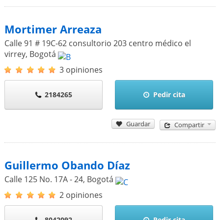
Mortimer Arreaza
Calle 91 # 19C-62 consultorio 203 centro médico el
virrey
,
Bogotá
3 opiniones
2184265
Pedir cita
Guardar
Compartir
Guillermo Obando Díaz
Calle 125 No. 17A - 24
,
Bogotá
2 opiniones
8042092
Pedir cita