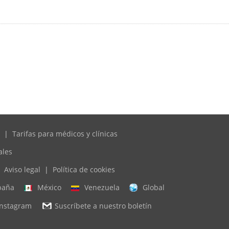
|
Tarifas para médicos y clínicas
ales
Aviso legal
|
Política de cookies
paña
México
Venezuela
Global
Instagram
Suscríbete a nuestro boletín