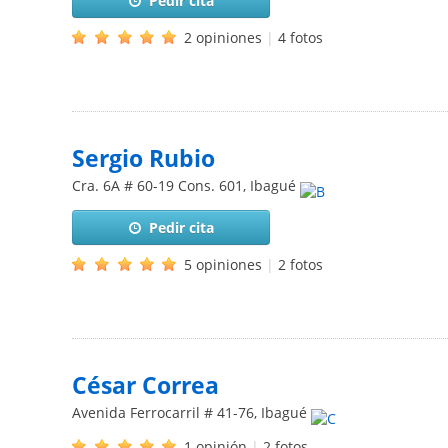
Pedir cita
2 opiniones
|
4 fotos
Sergio Rubio
Cra. 6A # 60-19 Cons. 601
,
Ibagué
Pedir cita
5 opiniones
|
2 fotos
César Correa
Avenida Ferrocarril # 41-76
,
Ibagué
1 opinión
|
2 fotos