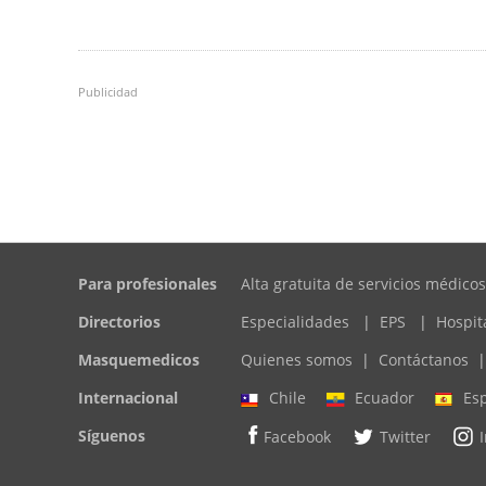
Publicidad
Para profesionales
Alta gratuita de servicios médicos
Directorios
Especialidades
|
EPS
|
Hospit
Masquemedicos
Quienes somos
|
Contáctanos
|
Internacional
Chile
Ecuador
Es
Síguenos
Facebook
Twitter