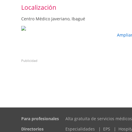
Localización
Centro Médico Javeriano, Ibagué
Amplia
Publicidad
Para profesionales
Alta gratuita de servicios médicos
Directorios
Especialidades
|
EPS
|
Hospit