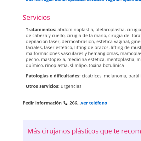
Servicios
Tratamientos:
abdominoplastia
,
blefaroplastia
,
cirugía
de cabeza y cuello
,
cirugía de la mano
,
cirugía del tora
depilación láser
,
dermoabrasión
,
estética vaginal
,
gine
faciales
,
láser estético
,
lifting de brazos
,
lifting de mus
malformaciones vasculares y hemangiomas
,
mamoplas
pecho
,
mastopexia
,
medicina estética
,
mentoplastia
,
mi
químico
,
rinoplastia
,
slimlipo
,
toxina botulínica
Patologí­as o dificultades:
cicatrices
,
melanoma
,
paráli
Otros servicios:
urgencias
Pedir información
266...
ver teléfono
Más cirujanos plásticos que te rec