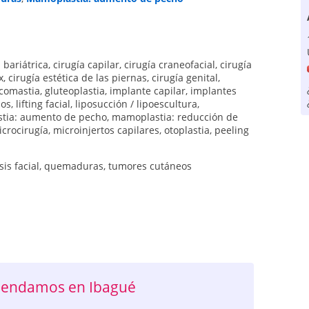
 bariátrica
,
cirugía capilar
,
cirugía craneofacial
,
cirugía
x
,
cirugía estética de las piernas
,
cirugía genital
,
comastia
,
gluteoplastia
,
implante capilar
,
implantes
los
,
lifting facial
,
liposucción / lipoescultura
,
tia: aumento de pecho
,
mamoplastia: reducción de
crocirugía
,
microinjertos capilares
,
otoplastia
,
peeling
sis facial
,
quemaduras
,
tumores cutáneos
omendamos en Ibagué