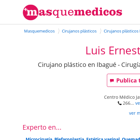
Masquemedicos
Cirujanos plásticos
Cirujanos plásticos
Luis Ernes
Cirujano plástico en Ibagué - Cirugí
Publica 
Centro Médico Ja
266...
ve
ver 
Experto en...
Microcirugía
,
Blefaroplastia
,
Estética vaginal
,
Quemad