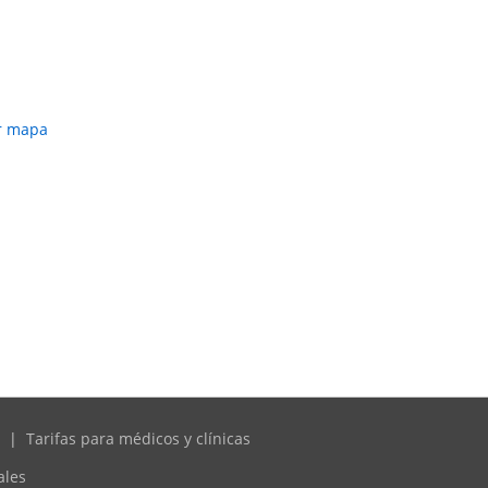
r mapa
|
Tarifas para médicos y clínicas
ales