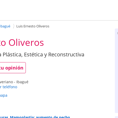
 Ibagué
Luis Ernesto Oliveros
to Oliveros
a Plástica, Estética y Reconstructiva
tu opinión
veriano
-
Ibagué
r teléfono
mapa
uras
,
Mamoplastia: aumento de pecho