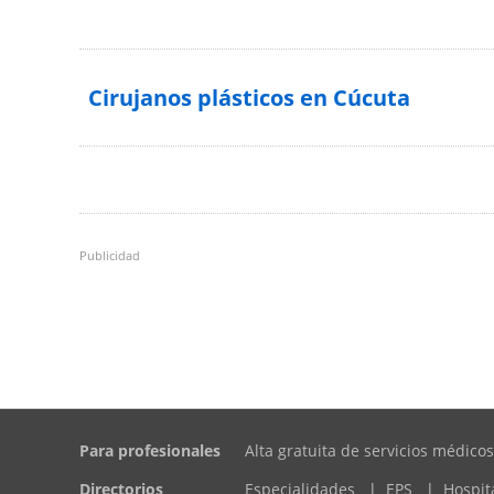
Cirujanos plásticos en Cúcuta
Publicidad
Para profesionales
Alta gratuita de servicios médicos
Directorios
Especialidades
|
EPS
|
Hospit