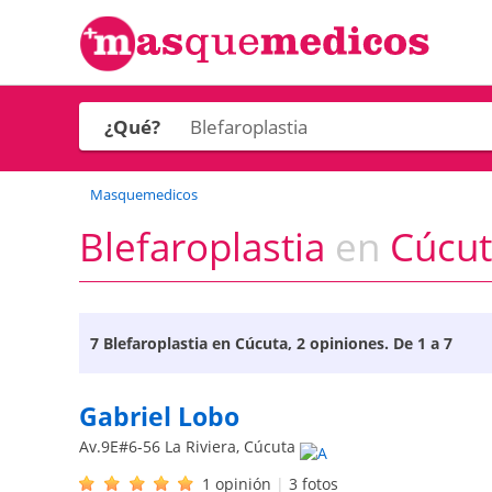
¿Qué?
Masquemedicos
Blefaroplastia
en
Cúcuta
7
Blefaroplastia en Cúcuta
, 2 opiniones. De 1 a 7
Gabriel Lobo
Av.9E#6-56 La Riviera
,
Cúcuta
1 opinión
|
3 fotos