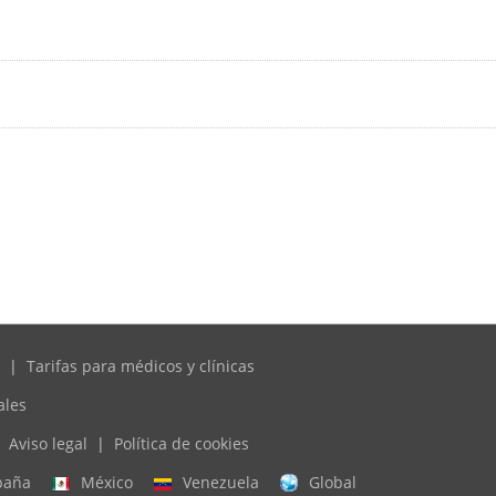
|
Tarifas para médicos y clínicas
ales
Aviso legal
|
Política de cookies
paña
México
Venezuela
Global