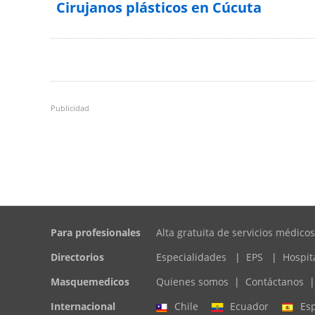
Cirujanos plásticos en Cúcuta
Publicidad
Para profesionales
Alta gratuita de servicios médicos
Directorios
Especialidades
|
EPS
|
Hospit
Masquemedicos
Quienes somos
|
Contáctanos
|
Internacional
Chile
Ecuador
Es