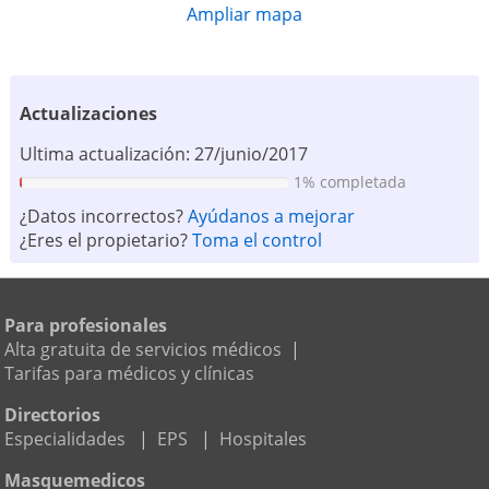
Ampliar mapa
Actualizaciones
Ultima actualización: 27/junio/2017
1% completada
¿Datos incorrectos?
Ayúdanos a mejorar
¿Eres el propietario?
Toma el control
Para profesionales
Alta gratuita de servicios médicos
|
Tarifas para médicos y clínicas
Directorios
Especialidades
|
EPS
|
Hospitales
Masquemedicos