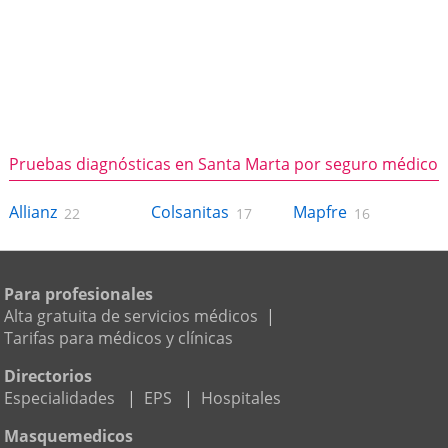
Pruebas diagnósticas en Santa Marta por seguro médico
Allianz
Colsanitas
Mapfre
22
17
16
Para profesionales
Alta gratuita de servicios médicos
|
Tarifas para médicos y clínicas
Directorios
Especialidades
|
EPS
|
Hospitales
Masquemedicos