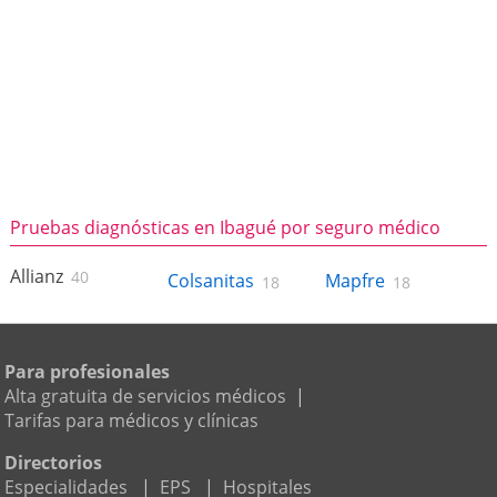
Pruebas diagnósticas en Ibagué por seguro médico
Allianz
40
Colsanitas
Mapfre
18
18
Para profesionales
Alta gratuita de servicios médicos
|
Tarifas para médicos y clínicas
Directorios
Especialidades
|
EPS
|
Hospitales