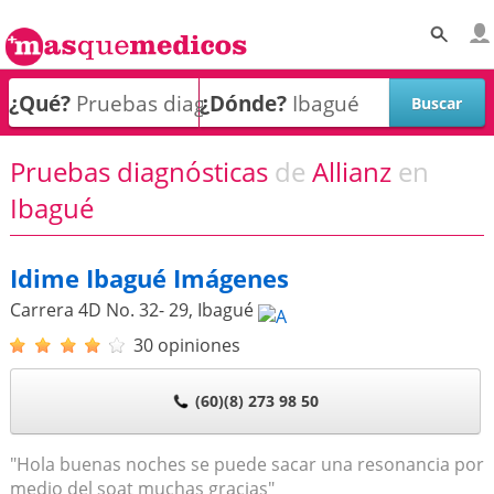
¿Qué?
¿Dónde?
Pruebas diagnósticas
de
Allianz
en
Ibagué
Idime Ibagué Imágenes
Carrera 4D No. 32- 29
,
Ibagué
30 opiniones
(60)(8) 273 98 50
"Hola buenas noches se puede sacar una resonancia por
medio del soat muchas gracias"