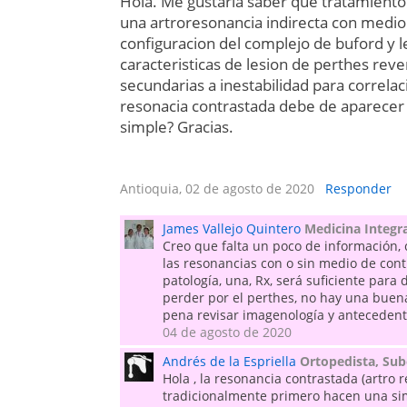
Hola. Me gustaria saber que tratamiento
una artroresonancia indirecta con medio 
configuracion del complejo de buford y l
caracteristicas de lesion de perthes reve
secundarias a inestabilidad para correlac
resonacia contrastada debe de aparecer
simple? Gracias.
Antioquia, 02 de agosto de 2020
Responder
James Vallejo Quintero
Medicina Integr
Creo que falta un poco de información,
las resonancias con o sin medio de contr
patología, una, Rx, será suficiente par
perder por el perthes, no hay una buena 
pena revisar imagenología y antecedent
04 de agosto de 2020
Andrés de la Espriella
Ortopedista, Sub
Hola , la resonancia contrastada (artro 
tradicionalmente primero hacen una sim