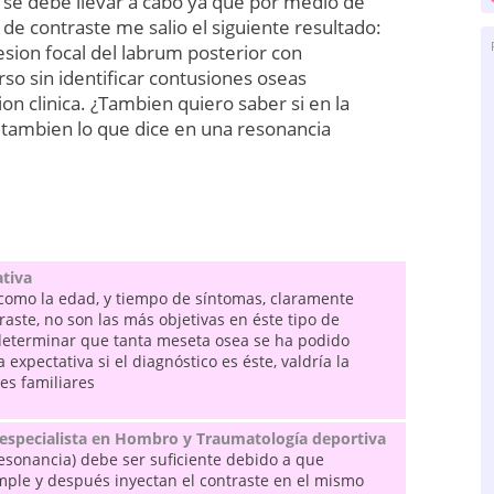
 se debe llevar a cabo ya que por medio de
de contraste me salio el siguiente resultado:
esion focal del labrum posterior con
rso sin identificar contusiones oseas
ion clinica. ¿Tambien quiero saber si en la
 tambien lo que dice en una resonancia
ativa
 como la edad, y tiempo de síntomas, claramente
aste, no son las más objetivas en éste tipo de
a determinar que tanta meseta osea se ha podido
expectativa si el diagnóstico es éste, valdría la
es familiares
especialista en Hombro y Traumatología deportiva
resonancia) debe ser suficiente debido a que
ple y después inyectan el contraste en el mismo