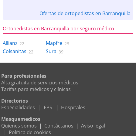
Ofertas de ortopedistas en Barranquilla
Ortopedistas en Barranquilla por seguro médico
Allianz
Mapfre
22
23
Colsanitas
Sura
22
39
Para profesionales
Alta gratuita de servicios médicos
|
Tarifas para médicos y clínicas
Directorios
Especialidades
|
EPS
|
Hospitales
Masquemedicos
Quienes somos
|
Contáctanos
|
Aviso legal
|
Política de cookies