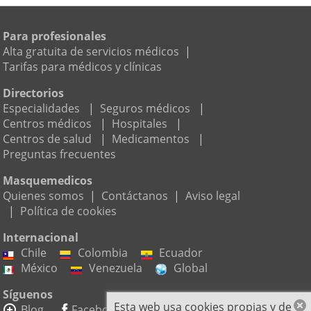
Para profesionales
Alta gratuita de servicios médicos
|
Tarifas para médicos y clínicas
Directorios
Especialidades
|
Seguros médicos
|
Centros médicos
|
Hospitales
|
Centros de salud
|
Medicamentos
|
Preguntas frecuentes
Masquemedicos
Quienes somos
|
Contáctanos
|
Aviso legal
|
Política de cookies
Internacional
Chile
Colombia
Ecuador
México
Venezuela
Global
Síguenos
Esta web usa cookies propias y de
Blog
Facebook
Twitter