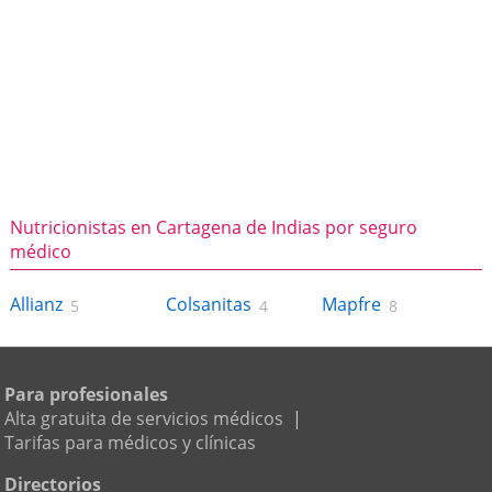
Nutricionistas en Cartagena de Indias por seguro
médico
Allianz
Colsanitas
Mapfre
5
4
8
Para profesionales
Alta gratuita de servicios médicos
|
Tarifas para médicos y clínicas
Directorios