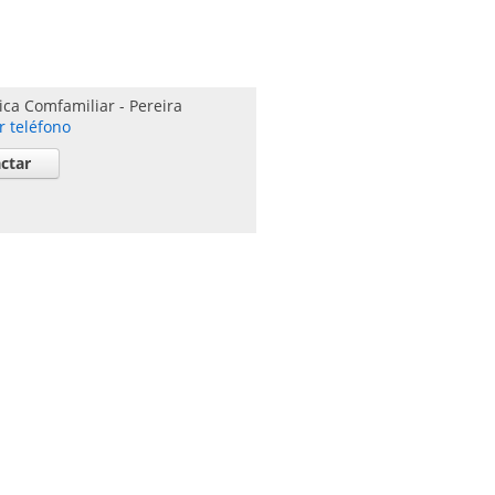
nica Comfamiliar
-
Pereira
r teléfono
ctar