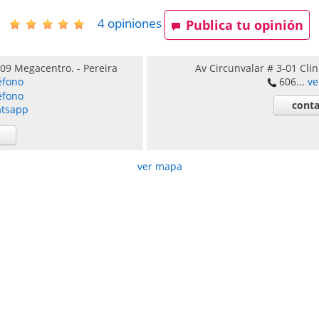
4
opiniones
Publica tu opinión
509 Megacentro.
-
Pereira
Av Circunvalar # 3-01 Cli
éfono
606...
ve
éfono
conta
atsapp
ver mapa