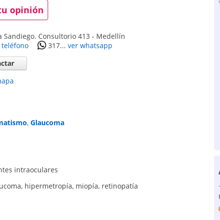
tu opinión
ía Sandiego. Consultorio 413
-
Medellín
 teléfono
317...
ver whatsapp
ctar
mapa
matismo
,
Glaucoma
ntes intraoculares
aucoma
,
hipermetropía
,
miopía
,
retinopatía