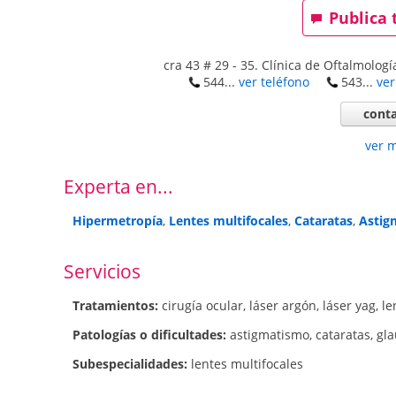
Publica 
cra 43 # 29 - 35. Clínica de Oftalmolog
544...
ver teléfono
543...
ver
conta
ver 
Experta en...
Hipermetropía
,
Lentes multifocales
,
Cataratas
,
Astig
Servicios
Tratamientos:
cirugía ocular
,
láser argón
,
láser yag
,
le
Patologí­as o dificultades:
astigmatismo
,
cataratas
,
gl
Subespecialidades:
lentes multifocales