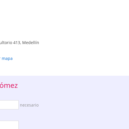
ultorio 413, Medellín
r mapa
Gómez
necesario