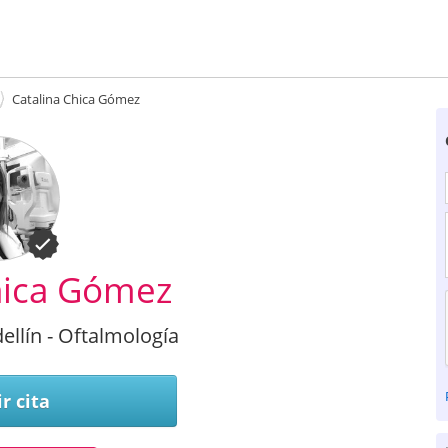
Catalina Chica Gómez
hica Gómez
llín - Oftalmología
r cita