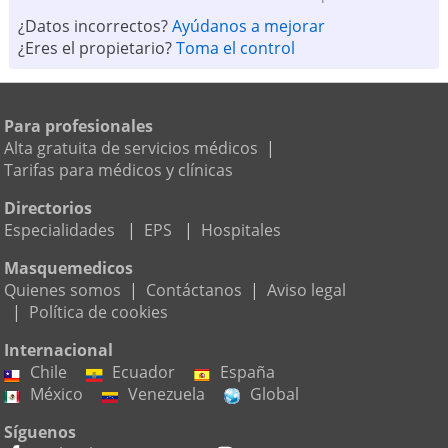
¿Datos incorrectos?
Ayúdanos a mejorar
¿Eres el propietario?
Toma el control
Para profesionales
Alta gratuita de servicios médicos
|
Tarifas para médicos y clínicas
Directorios
Especialidades
|
EPS
|
Hospitales
Masquemedicos
Quienes somos
|
Contáctanos
|
Aviso legal
|
Política de cookies
Internacional
Chile
Ecuador
España
México
Venezuela
Global
Síguenos