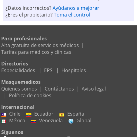
¿Datos incorrectos?
Ayúdanos a mejorar
¿Eres el propietario?
Toma el control
Para profesionales
Alta gratuita de servicios médicos
|
Tarifas para médicos y clínicas
Directorios
Especialidades
|
EPS
|
Hospitales
Masquemedicos
Quienes somos
|
Contáctanos
|
Aviso legal
|
Política de cookies
Internacional
Chile
Ecuador
España
México
Venezuela
Global
Síguenos