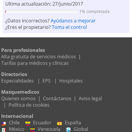
Ultima actualización: 27/junio/2017
1% completada
¿Datos incorrectos?
Ayúdanos a mejorar
¿Eres el propietario?
Toma el control
Para profesionales
Alta gratuita de servicios médicos
|
Tarifas para médicos y clínicas
Directorios
Especialidades
|
EPS
|
Hospitales
Masquemedicos
Quienes somos
|
Contáctanos
|
Aviso legal
|
Política de cookies
Internacional
Chile
Ecuador
España
México
Venezuela
Global