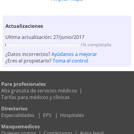
Actualizaciones
Ultima actualización: 27/junio/2017
1% completada
¿Datos incorrectos?
Ayúdanos a mejorar
¿Eres el propietario?
Toma el control
Para profesionales
Alta gratuita de servicios médicos
|
Tarifas para médicos y clínicas
Directorios
Especialidades
|
EPS
|
Hospitales
Masquemedicos
Quienes somos
|
Contáctanos
|
Aviso legal