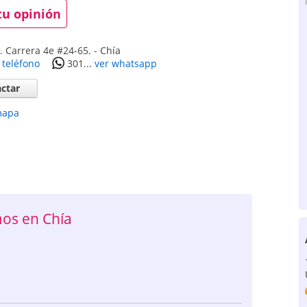
tu opinión
s. Carrera 4e #24-65.
-
Chía
 teléfono
301...
ver whatsapp
ctar
mapa
os en Chía