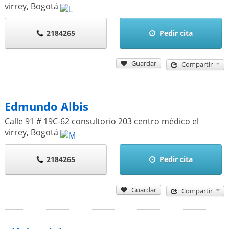
virrey
,
Bogotá
2184265
Pedir cita
Guardar
Compartir
Edmundo Albis
Calle 91 # 19C-62 consultorio 203 centro médico el
virrey
,
Bogotá
2184265
Pedir cita
Guardar
Compartir