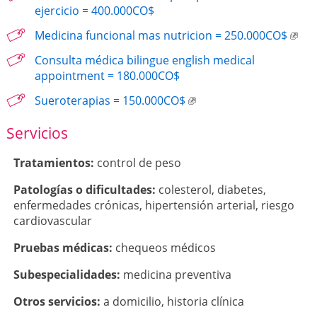
ejercicio = 400.000CO$
Medicina funcional mas nutricion = 250.000CO$
Consulta médica bilingue english medical
appointment = 180.000CO$
Sueroterapias = 150.000CO$
Servicios
Tratamientos:
control de peso
Patologí­as o dificultades:
colesterol
,
diabetes
,
enfermedades crónicas
,
hipertensión arterial
,
riesgo
cardiovascular
Pruebas médicas:
chequeos médicos
Subespecialidades:
medicina preventiva
Otros servicios:
a domicilio
,
historia clínica