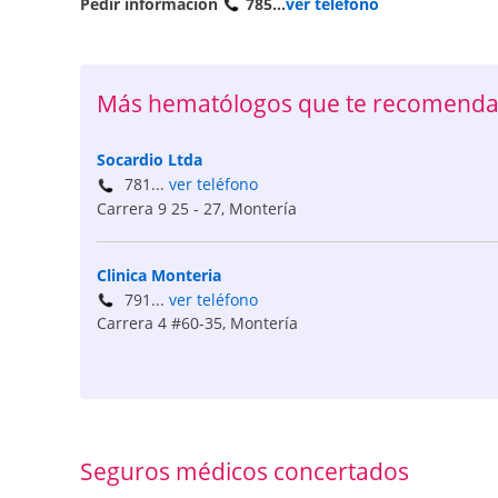
Pedir información
785...
ver teléfono
Más hematólogos que te recomenda
Socardio Ltda
781...
ver teléfono
Carrera 9 25 - 27
,
Montería
Clinica Monteria
791...
ver teléfono
Carrera 4 #60-35
,
Montería
Seguros médicos concertados