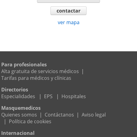
contactar
ver mapa
Para profesionales
Alta gratuita de servicios médicos
|
Tarifas para médicos y clínicas
Directorios
Especialidades
|
EPS
|
Hospitales
Masquemedicos
Quienes somos
|
Contáctanos
|
Aviso legal
|
Política de cookies
Internacional