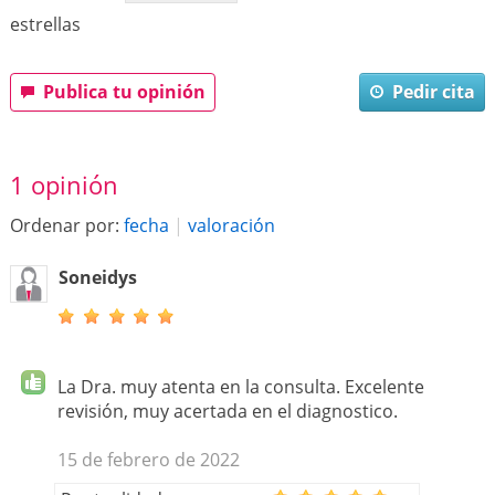
estrellas
Publica tu opinión
Pedir cita
1 opinión
Ordenar por:
fecha
|
valoración
Soneidys
La Dra. muy atenta en la consulta. Excelente
revisión, muy acertada en el diagnostico.
15 de febrero de 2022