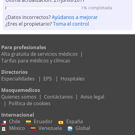
1% completada
¿Datos incorrectos?
Ayúdanos a mejorar
¿Eres el propietario?
Toma el control
Para profesionales
Alta gratuita de servicios médicos
|
Tarifas para médicos y clínicas
Directorios
Especialidades
|
EPS
|
Hospitales
Masquemedicos
Quienes somos
|
Contáctanos
|
Aviso legal
|
Política de cookies
Internacional
Chile
Ecuador
España
México
Venezuela
Global