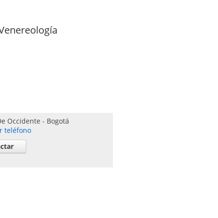
Venereología
De Occidente
-
Bogotá
r teléfono
ctar