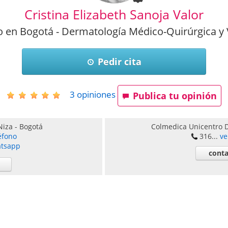
Cristina Elizabeth Sanoja Valor
 en Bogotá - Dermatología Médico-Quirúrgica y 
Pedir cita
3
opiniones
Publica tu opinión
Niza
-
Bogotá
Colmedica Unicentro 
éfono
316...
ve
atsapp
conta