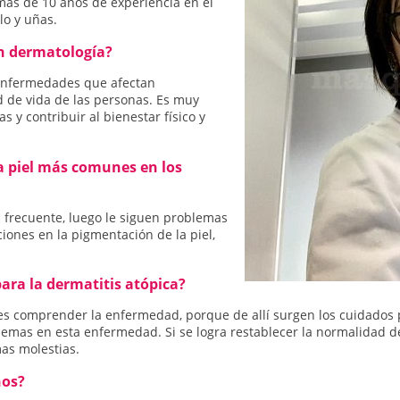
más de 10 años de experiencia en el
lo y uñas.
en dermatología?
 enfermedades que afectan
d de vida de las personas. Es muy
s y contribuir al bienestar físico y
a piel más comunes en los
s frecuente, luego le siguen problemas
ciones en la pigmentación de la piel,
ra la dermatitis atópica?
es comprender la enfermedad, porque de allí surgen los cuidados 
oblemas en esta enfermedad. Si se logra restablecer la normalidad d
as molestias.
ños?