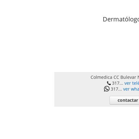
Dermatólogo
Colmedica CC Bulevar 
317...
ver tel
317...
ver wh
contactar