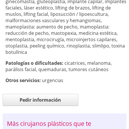
ginecomastia
,
gluteoplastia
,
implante capilar
,
implantes
faciales
,
láser estético
,
lifting de brazos
,
lifting de
muslos
,
lifting facial
,
liposucción / lipoescultura
,
malformaciones vasculares y hemangiomas
,
mamoplastia: aumento de pecho
,
mamoplastia:
reducción de pecho
,
mastopexia
,
medicina estética
,
mentoplastia
,
microcirugía
,
microinjertos capilares
,
otoplastia
,
peeling químico
,
rinoplastia
,
slimlipo
,
toxina
botulínica
Patologí­as o dificultades:
cicatrices
,
melanoma
,
parálisis facial
,
quemaduras
,
tumores cutáneos
Otros servicios:
urgencias
Pedir información
Más cirujanos plásticos que te