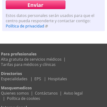
Estos datos personales serán usados para que el
centro pueda responderte y contactar contigo:
Política de privacidad
Para profesionales
Alta gratuita de servicios médicos
|
Tarifas para médicos y clínicas
Directorios
Especialidades
|
EPS
|
Hospitales
Masquemedicos
Quienes somos
|
Contáctanos
|
Aviso legal
|
Política de cookies