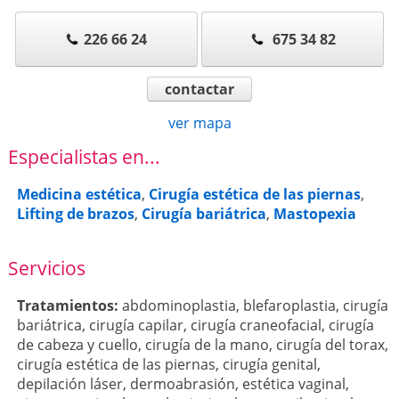
226 66 24
675 34 82
contactar
ver mapa
Especialistas en...
Medicina estética
,
Cirugía estética de las piernas
,
Lifting de brazos
,
Cirugía bariátrica
,
Mastopexia
Servicios
Tratamientos:
abdominoplastia
,
blefaroplastia
,
cirugía
bariátrica
,
cirugía capilar
,
cirugía craneofacial
,
cirugía
de cabeza y cuello
,
cirugía de la mano
,
cirugía del torax
,
cirugía estética de las piernas
,
cirugía genital
,
depilación láser
,
dermoabrasión
,
estética vaginal
,