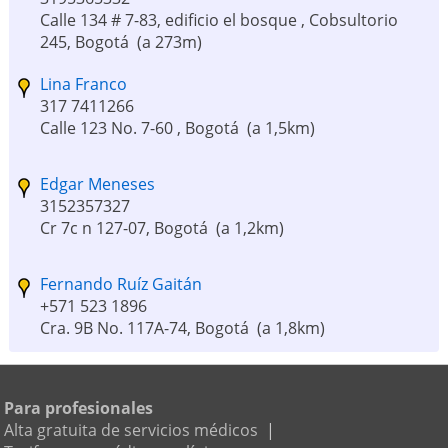
Calle 134 # 7-83, edificio el bosque , Cobsultorio
245, Bogotá
(a 273m)
Lina Franco
317 7411266
Calle 123 No. 7-60 , Bogotá
(a 1,5km)
Edgar Meneses
3152357327
Cr 7c n 127-07, Bogotá
(a 1,2km)
Fernando Ruíz Gaitán
+571 523 1896
Cra. 9B No. 117A-74, Bogotá
(a 1,8km)
Raúl Moreno
+57 313 2949116
Para profesionales
Carrera 9 #116-20, Asociación Médica Bogotá,
Alta gratuita de servicios médicos
|