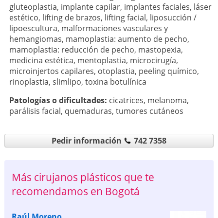
gluteoplastia
,
implante capilar
,
implantes faciales
,
láser
estético
,
lifting de brazos
,
lifting facial
,
liposucción /
lipoescultura
,
malformaciones vasculares y
hemangiomas
,
mamoplastia: aumento de pecho
,
mamoplastia: reducción de pecho
,
mastopexia
,
medicina estética
,
mentoplastia
,
microcirugía
,
microinjertos capilares
,
otoplastia
,
peeling químico
,
rinoplastia
,
slimlipo
,
toxina botulínica
Patologí­as o dificultades:
cicatrices
,
melanoma
,
parálisis facial
,
quemaduras
,
tumores cutáneos
Pedir información
742 7358
Más cirujanos plásticos que te
recomendamos en Bogotá
Raúl Moreno