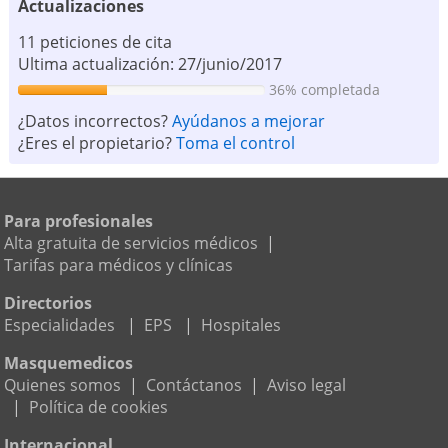
Actualizaciones
11 peticiones de cita
Ultima actualización: 27/junio/2017
36% completada
¿Datos incorrectos?
Ayúdanos a mejorar
¿Eres el propietario?
Toma el control
Para profesionales
Alta gratuita de servicios médicos
|
Tarifas para médicos y clínicas
Directorios
Especialidades
|
EPS
|
Hospitales
Masquemedicos
Quienes somos
|
Contáctanos
|
Aviso legal
|
Política de cookies
Internacional