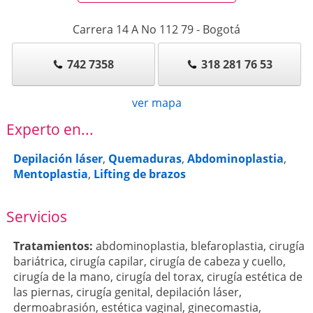
Carrera 14 A No 112 79
-
Bogotá
742 7358
318 281 76 53
ver mapa
Experto en...
Depilación láser
,
Quemaduras
,
Abdominoplastia
,
Mentoplastia
,
Lifting de brazos
Servicios
Tratamientos:
abdominoplastia
,
blefaroplastia
,
cirugía
bariátrica
,
cirugía capilar
,
cirugía de cabeza y cuello
,
cirugía de la mano
,
cirugía del torax
,
cirugía estética de
las piernas
,
cirugía genital
,
depilación láser
,
dermoabrasión
,
estética vaginal
,
ginecomastia
,