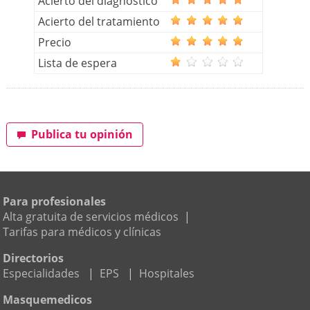
Acierto del diagnóstico
Acierto del tratamiento
Precio
Lista de espera
Publica tu opinión
Para profesionales
Alta gratuita de servicios médicos
|
Tarifas para médicos y clínicas
Directorios
Especialidades
|
EPS
|
Hospitales
Masquemedicos