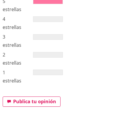
5
estrellas
4
estrellas
3
estrellas
2
estrellas
1
estrellas
Publica tu opinión