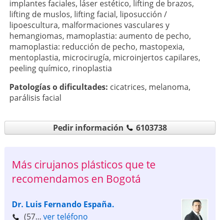
implantes faciales
,
láser estético
,
lifting de brazos
,
lifting de muslos
,
lifting facial
,
liposucción /
lipoescultura
,
malformaciones vasculares y
hemangiomas
,
mamoplastia: aumento de pecho
,
mamoplastia: reducción de pecho
,
mastopexia
,
mentoplastia
,
microcirugía
,
microinjertos capilares
,
peeling químico
,
rinoplastia
Patologí­as o dificultades:
cicatrices
,
melanoma
,
parálisis facial
Pedir información
6103738
Más cirujanos plásticos que te
recomendamos en Bogotá
Dr. Luis Fernando España.
(57...
ver teléfono