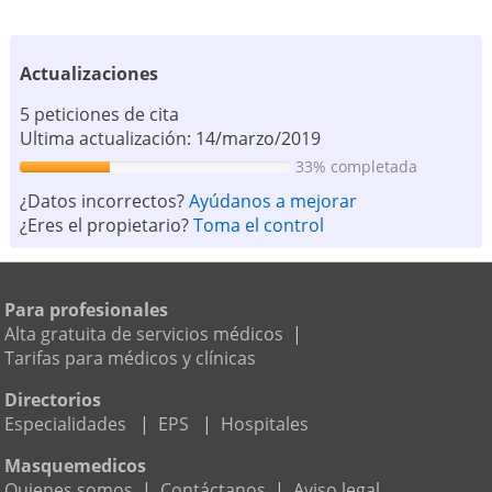
Actualizaciones
5 peticiones de cita
Ultima actualización: 14/marzo/2019
33% completada
¿Datos incorrectos?
Ayúdanos a mejorar
¿Eres el propietario?
Toma el control
Para profesionales
Alta gratuita de servicios médicos
|
Tarifas para médicos y clínicas
Directorios
Especialidades
|
EPS
|
Hospitales
Masquemedicos
Quienes somos
|
Contáctanos
|
Aviso legal