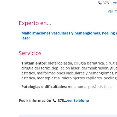
375...
ve
ver 
Experto en...
Malformaciones vasculares y hemangiomas
,
Peeling
láser
Servicios
Tratamientos:
blefaroplastia
,
cirugía bariátrica
,
cirugí
cirugía del torax
,
depilación láser
,
dermoabrasión
,
glu
estético
,
malformaciones vasculares y hemangiomas
,
estética
,
mentoplastia
,
microinjertos capilares
,
peeling
Patologí­as o dificultades:
melanoma
,
parálisis facial
Pedir información
375...
ver teléfono