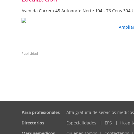
Avenida Carrera 45 Autonorte Norte 104 - 76 Cons.304 
Amplia
Publicidad
Para profesionales
Alta gratuita de servicios médicos
Directorios
Especialidades
|
EPS
|
Hospit
Masquemedicos
Quienes somos
|
Contáctanos
|