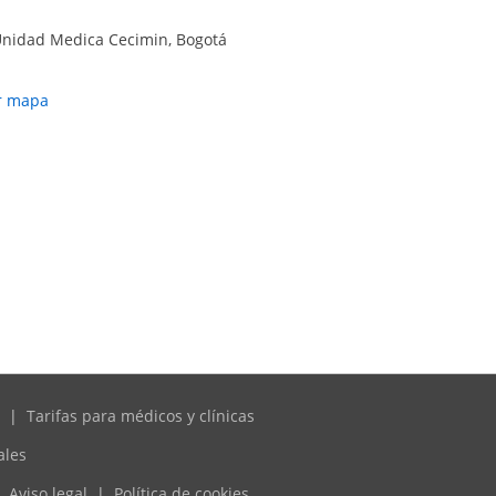
Unidad Medica Cecimin, Bogotá
r mapa
|
Tarifas para médicos y clínicas
ales
Aviso legal
|
Política de cookies