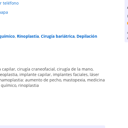
r teléfono
mapa
 químico
,
Rinoplastia
,
Cirugía bariátrica
,
Depilación
a capilar
,
cirugía craneofacial
,
cirugía de la mano
,
teoplastia
,
implante capilar
,
implantes faciales
,
láser
mamoplastia: aumento de pecho
,
mastopexia
,
medicina
 químico
,
rinoplastia