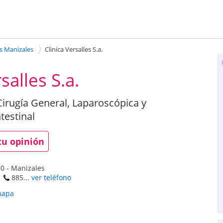
s Manizales
Clinica Versalles S.a.
salles S.a.
Cirugía General, Laparoscópica y
testinal
tu opinión
50
-
Manizales
885...
ver teléfono
mapa