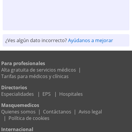
¿Ves algún dato incorrecto?
Ayúdanos a mejorar
Para profesionales
Alta gratuita de servicios médicos
|
Tarifas para médicos y clínicas
Directorios
Especialidades
|
EPS
|
Hospitales
Masquemedicos
Quienes somos
|
Contáctanos
|
Aviso legal
|
Política de cookies
Internacional