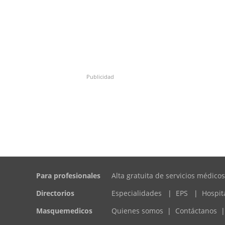
Publicidad
Para profesionales
Alta gratuita de servicios médicos
Directorios
Especialidades
|
EPS
|
Hospit
Masquemedicos
Quienes somos
|
Contáctanos
|