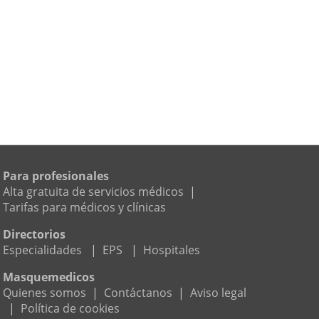
Para profesionales
Alta gratuita de servicios médicos
|
Tarifas para médicos y clínicas
Directorios
Especialidades
|
EPS
|
Hospitales
Masquemedicos
Quienes somos
|
Contáctanos
|
Aviso legal
|
Política de cookies